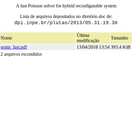
A fast Poisson solver for hybrid reconfigurable system
Lista de arquivos depositados no diretório
doc
de:
dpi.inpe.br/plutao/2013/05.31.19.38
Última
Nome
Tamanho
modificação
goms_fast.pdf
13/04/2018 13:54
393.4 KiB
2 arquivos escondidos