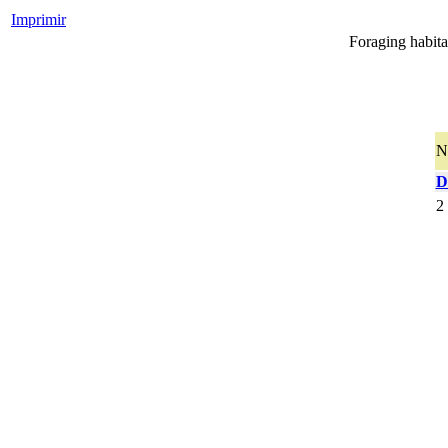
Imprimir
Foraging habita
N
D
2