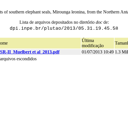
ts of southern elephant seals, Mirounga leonina, from the Northern Anta
Lista de arquivos depositados no diretório
doc
de:
dpi.inpe.br/plutao/2013/05.31.19.45.58
Última
ome
Taman
modificação
SR-II_Muelbert et al_2013.pdf
01/07/2013 10:49
1.3 Mi
 arquivos escondidos