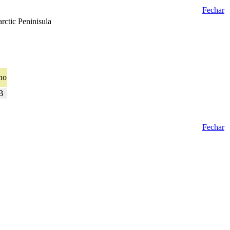
Fechar
rctic Peninisula
ho
B
Fechar