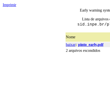
Imprimir
Early warning syste
Lista de arquivos 
sid.inpe.br/p
Nome
baixar
::
pinto_early.pdf
2 arquivos escondidos